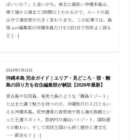
ばいいの？」と迷いがち。南北に細長い沖縄本島は、
車で端から端まで2時間以上かかるので、ルートの組
み方で満足度が大きく変わります。 この記事では、島
宿.net編集部が沖縄本島だけを2泊3日で効率よく回る
王 […]
2026年7月10日
沖縄本島 完全ガイド｜エリア・見どころ・宿・離
島の回り方を在住編集部が解説【2026年最新】
宮古島や石垣島、奄美大島のような「離島リゾート」
とはまた違う魅力を持つのが、沖縄旅行の入口ともい
える沖縄本島。世界遺産の首里城や美ら海水族館とい
った王道スポット、恩納村の海沿いリゾート、国際通
りの賑わい、そして琉球王国から続く歴史と食文化
——都会もリ […]