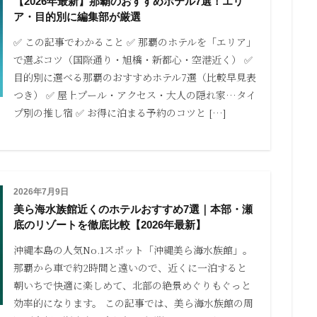
【2026年最新】那覇のおすすめホテル7選！エリ
ア・目的別に編集部が厳選
✅ この記事でわかること ✅ 那覇のホテルを「エリア」
で選ぶコツ（国際通り・旭橋・新都心・空港近く） ✅
目的別に選べる那覇のおすすめホテル7選（比較早見表
つき） ✅ 屋上プール・アクセス・大人の隠れ家…タイ
プ別の推し宿 ✅ お得に泊まる予約のコツと […]
2026年7月9日
美ら海水族館近くのホテルおすすめ7選｜本部・瀬
底のリゾートを徹底比較【2026年最新】
沖縄本島の人気No.1スポット「沖縄美ら海水族館」。
那覇から車で約2時間と遠いので、近くに一泊すると
朝いちで快適に楽しめて、北部の絶景めぐりもぐっと
効率的になります。 この記事では、美ら海水族館の周