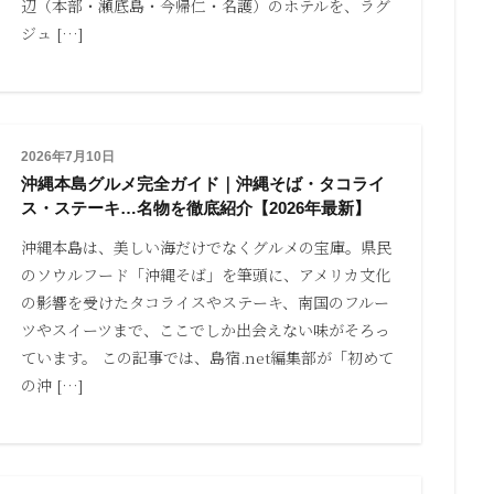
辺（本部・瀬底島・今帰仁・名護）のホテルを、ラグ
ジュ […]
2026年7月10日
沖縄本島グルメ完全ガイド｜沖縄そば・タコライ
ス・ステーキ…名物を徹底紹介【2026年最新】
沖縄本島は、美しい海だけでなくグルメの宝庫。県民
のソウルフード「沖縄そば」を筆頭に、アメリカ文化
の影響を受けたタコライスやステーキ、南国のフルー
ツやスイーツまで、ここでしか出会えない味がそろっ
ています。 この記事では、島宿.net編集部が「初めて
の沖 […]