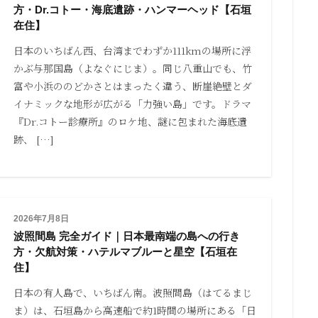
方・Dr.コトー・海底遺跡・ハンマーヘッド【石垣
在住】
日本のいちばん西、台湾までわずか111kmの場所に浮
かぶ与那国島（よなぐにじま）。同じ八重山でも、竹
富や小浜ののどかさとはまったく違う、断崖絶壁とダ
イナミックな地形が広がる「力強い島」です。ドラマ
『Dr.コトー診療所』のロケ地、謎に包まれた海底遺
跡、 […]
2026年7月8日
波照間島 完全ガイド｜日本最南端の島への行き
方・欠航対策・ハテルマブルーと星空【石垣在
住】
日本の有人島で、いちばん南。波照間島（はてるまじ
ま）は、石垣島から高速船で約1時間の場所にある「日