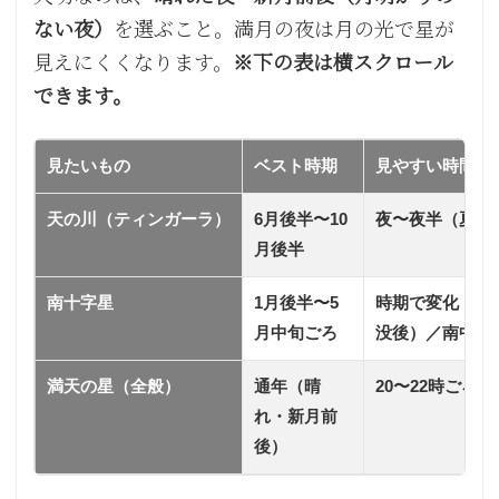
ない夜）
を選ぶこと。満月の夜は月の光で星が
見えにくくなります。
※下の表は横スクロール
できます。
見たいもの
ベスト時期
見やすい時間の
天の川（ティンガーラ）
6月後半〜10
夜〜夜半（夏は
月後半
南十字星
1月後半〜5
時期で変化（1
月中旬ごろ
没後）／南中前
満天の星（全般）
通年（晴
20〜22時ごろ〜
れ・新月前
後）