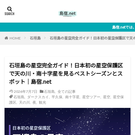
島宿.netでは、宮古島・伊良部島・池間島・来間
石垣島
石垣島の星空完全ガイド！日本初の星空保護区で天の
HOME
石垣島の星空完全ガイド！日本初の星空保護区
で天の川・南十字星を見るベストシーズンとス
ポット｜島宿.net
2026年7月7日
石垣島
,
全ての記事
石垣島
,
ダークスカイ
,
平久保
,
南十字星
,
星空ツアー
,
星空
,
星空保
護区
,
天の川
,
夜
,
観光