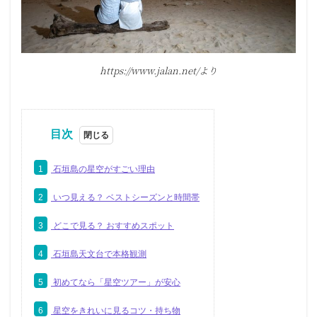
https://www.jalan.net/より
目次
1
石垣島の星空がすごい理由
2
いつ見える？ ベストシーズンと時間帯
3
どこで見る？ おすすめスポット
4
石垣島天文台で本格観測
5
初めてなら「星空ツアー」が安心
6
星空をきれいに見るコツ・持ち物