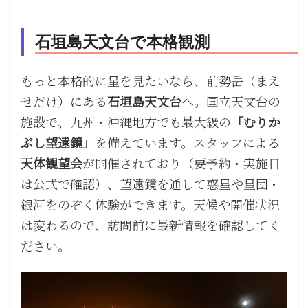
石垣島天文台で本格観測
もっと本格的に星を見たいなら、前勢岳（まえ
せだけ）にある
石垣島天文台
へ。国立天文台の
施設で、九州・沖縄地方でも最大級の
「むりか
ぶし望遠鏡」
を備えています。スタッフによる
天体観望会
が開催されており（要予約・実施日
は公式で確認）、望遠鏡を通して惑星や星団・
銀河をのぞく体験ができます。天候や開催状況
は変わるので、訪問前に最新情報を確認してく
ださい。