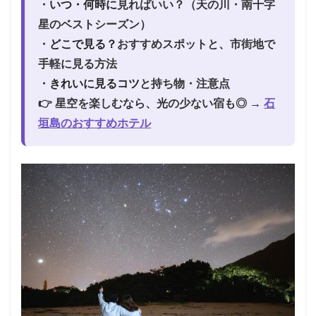
・
いつ・何時に
見ればいい？（天の川・南十字
星のベストシーズン）
・
どこで見る？
おすすめスポットと、市街地で
手軽に見る方法
・
きれいに見るコツ
と持ち物・注意点
👉 星空を楽しむなら、光の少ない宿も◎ →
石
垣島のおすすめホテル