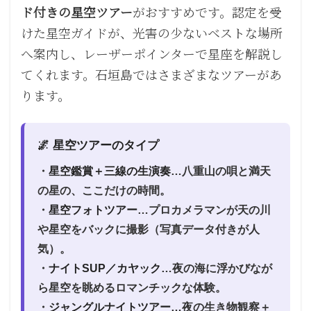
ド付きの星空ツアー
がおすすめです。認定を受
けた星空ガイドが、光害の少ないベストな場所
へ案内し、レーザーポインターで星座を解説し
てくれます。石垣島ではさまざまなツアーがあ
ります。
🌌 星空ツアーのタイプ
・
星空鑑賞＋三線の生演奏
…八重山の唄と満天
の星の、ここだけの時間。
・
星空フォトツアー
…プロカメラマンが天の川
や星空をバックに撮影（写真データ付きが人
気）。
・
ナイトSUP／カヤック
…夜の海に浮かびなが
ら星空を眺めるロマンチックな体験。
・
ジャングルナイトツアー
…夜の生き物観察＋