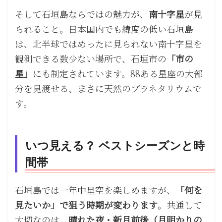
そして石垣島ならではの魅力が、
南十字星
が見
られること。日本国内でも緯度の低い石垣島
は、北半球ではめったに見られない南十字星を
観測できる数少ない場所で、石垣市の
「市の
星」
にも制定されています。88ある星座の大部
分を見渡せる、まさに天然のプラネタリウムで
す。
いつ見える？ ベストシーズンと時
間帯
石垣島では一年中星空を楽しめますが、
「何を
見たいか」で狙う時期が変わります
。共通して
大切なのは、
晴れた夜・新月前後（月明かりの