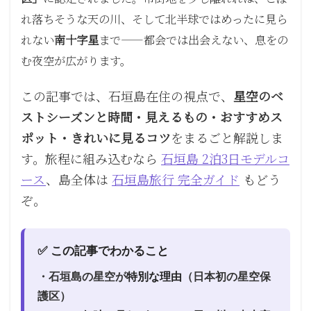
れ落ちそうな天の川、そして北半球ではめったに見ら
れない
南十字星
まで——都会では出会えない、息をの
む夜空が広がります。
この記事では、石垣島在住の視点で、
星空のベ
ストシーズンと時間・見えるもの・おすすめス
ポット・きれいに見るコツ
をまるごと解説しま
す。旅程に組み込むなら
石垣島 2泊3日モデルコ
ース
、島全体は
石垣島旅行 完全ガイド
もどう
ぞ。
✅ この記事でわかること
・石垣島の星空が
特別な理由
（日本初の星空保
護区）