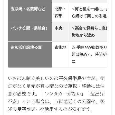
玉取崎・名蔵湾など
北部・
○ 海と星を一緒に。夕日
西部
ら続けて楽しめる場所も
バンナ公園（展望台）
中央
○ 高台で見晴らし良好。
街地から近め
南ぬ浜町緑地公園
市街地
△ 手軽だが街灯あり（
川は薄め）。時間がない
に
いちばん暗く美しいのは
平久保半島
ですが、街
灯がなく足元が真っ暗なので運転・移動には注
意が必要です。「レンタカーがない」「遠出は
不安」という場合は、市街地近くの公園や、後
述の
星空ツアー
を活用するのが安心です。