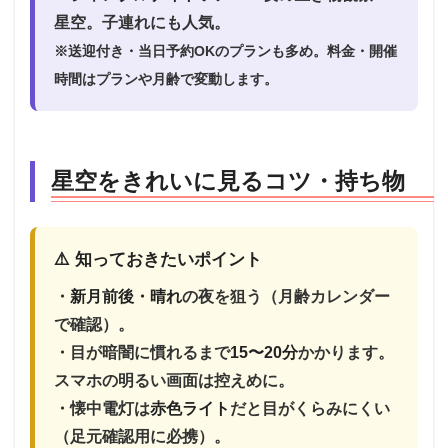
星空。子連れにも人気。
※送迎付き・当日予約OKのプランも多め。料金・開催
時間はプランや月齢で変動します。
星空をきれいに見るコツ・持ち物
⚠️ 知っておきたいポイント
・
新月前後・晴れ
の夜を狙う（月齢カレンダー
で確認）。
・目が暗闇に慣れるまで
15〜20分
かかります。
スマホの明るい画面は控えめに。
・懐中電灯は
赤色ライト
だと目がくらみにくい
（足元確認用に必携）。