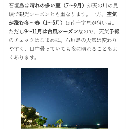
石垣島は
晴れの多い夏（7〜9月）
が天の川の見
頃で観光シーズンとも重なります。一方、
空気
が澄む冬〜春（1〜5月）
は南十字星が狙い目。
ただし
9〜11月は台風シーズン
なので、天気予報
のチェックはこまめに。石垣島の天気は変わり
やすく、日中曇っていても夜に晴れることもよ
くあります。