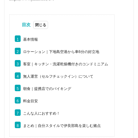
目次
1
基本情報
2
ロケーション｜下地島空港から車6分の好立地
3
客室｜キッチン・洗濯乾燥機付きのコンドミニアム
4
無人運営（セルフチェックイン）について
5
朝食｜提携店でのバイキング
6
料金目安
7
こんな人におすすめ！
8
まとめ｜自分スタイルで伊良部島を楽しむ拠点