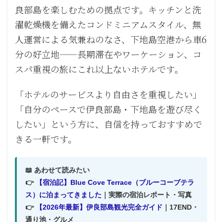
良部島を楽しむための拠点です。キッチンと洗
濯乾燥機を備えたコンドミニアムスタイル、無
人運営による気兼ねのなさ、下地島空港から車6
分の好立地——長期滞在やワーケーション、コ
スパ重視の旅にこれ以上ないホテルです。
「ホテルのサービスより自由さを重視したい」
「自分のペースで伊良部島・下地島を遊び尽く
したい」という方に、自信を持っておすすめで
きる一軒です。
📖 あわせて読みたい
👉
【宿泊記】Blue Cove Terrace（ブルーコーブテラ
ス）に泊まってきました
｜実際の宿泊レポート・写真
👉
【2026年最新】伊良部島観光完全ガイド
｜17END・
通り池・グルメ