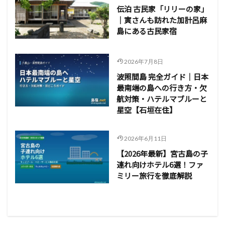
伝泊 古民家「リリーの家」
｜寅さんも訪れた加計呂麻
島にある古民家宿
2026年7月8日
波照間島 完全ガイド｜日本
最南端の島への行き方・欠
航対策・ハテルマブルーと
星空【石垣在住】
2026年6月11日
【2026年最新】宮古島の子
連れ向けホテル6選！ファ
ミリー旅行を徹底解説