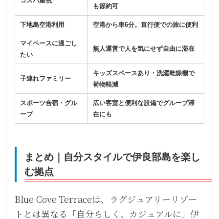
コスパ重視
も節約可
下地島空港利用
空港から車6分。直行便での旅に便利
マイペースに過ごし
無人運営で人を気にせず自由に滞在
たい
キッズスペースあり・洗濯乾燥機で
子連れファミリー
荷物軽減
スポーツ合宿・グル
広い客室と便利な設備でグループ滞
ープ
在にも
まとめ｜自分スタイルで伊良部島を楽し
む拠点
Blue Cove Terraceは、ラグジュアリーリゾー
トとは異なる「自分らしく、カジュアルに」伊