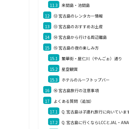
11.3
来間島・池間島
12
⑫ 宮古島のレンタカー情報
13
⑬ 宮古島のおすすめお土産
14
⑭ 宮古島から行ける周辺離島
15
⑮ 宮古島の夜の楽しみ方
15.1
繁華街・屋仁川（やんごぉ）通り
15.2
星空観賞
15.3
ホテルのルーフトップバー
16
⑯ 宮古島旅行の注意事項
17
よくある質問（追加）
17.1
Q. 宮古島は子連れ旅行に向いていま
17.2
Q. 宮古島に行くならLCCとJAL・A