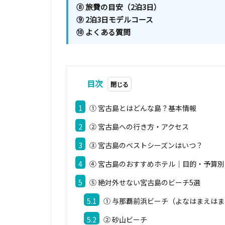
⑧ 旅費の目安（2泊3日）
⑨ 2泊3日モデルコース
⑩ よくある質問
目次
1
① 宮古島とはどんな島？基本情報
2
② 宮古島への行き方・アクセス
3
③ 宮古島のベストシーズンはいつ？
4
④ 宮古島のおすすめホテル｜目的・予算
5
⑤ 絶対外せない宮古島のビーチ5選
5.1
① 与那覇前浜ビーチ（よなはまえは
5.2
② 砂山ビーチ