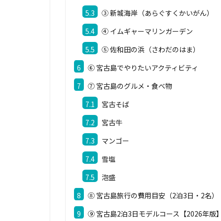
5.3
③ 新城海岸（あらぐすくかいがん）
5.4
④ イムギャーマリンガーデン
5.5
⑤ 佐和田の浜（さわだのはま）
6
⑥ 宮古島でやりたいアクティビティ
7
⑦ 宮古島のグルメ・食べ物
7.1
宮古そば
7.2
宮古牛
7.3
マンゴー
7.4
雪塩
7.5
泡盛
8
⑧ 宮古島旅行の費用目安（2泊3日・2名）
9
⑨ 宮古島2泊3日モデルコース【2026年版