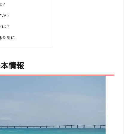
は？
すか？
ツは？
るために
基本情報