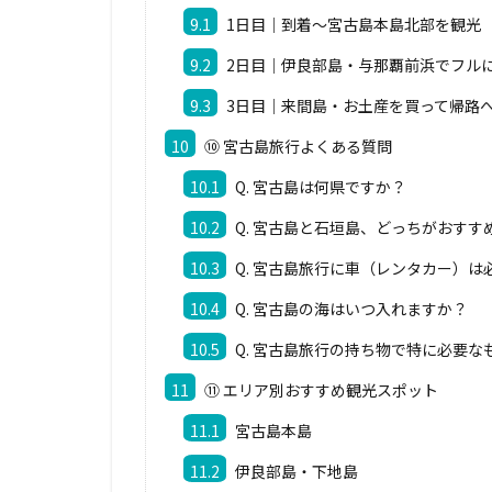
9.1
1日目｜到着〜宮古島本島北部を観光
9.2
2日目｜伊良部島・与那覇前浜でフル
9.3
3日目｜来間島・お土産を買って帰路
10
⑩ 宮古島旅行よくある質問
10.1
Q. 宮古島は何県ですか？
10.2
Q. 宮古島と石垣島、どっちがおすす
10.3
Q. 宮古島旅行に車（レンタカー）は
10.4
Q. 宮古島の海はいつ入れますか？
10.5
Q. 宮古島旅行の持ち物で特に必要な
11
⑪ エリア別おすすめ観光スポット
11.1
宮古島本島
11.2
伊良部島・下地島