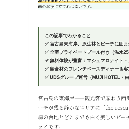
画のお役に立てれば幸いです。
この記事でわかること
✅ 宮古島東海岸、原生林とビーチに囲ま
✅ 全室プライベートプール付き（温水25
✅ 無料体験が豊富：マシュマロナイト
✅ 島食材のフレンチベースディナー＆
✅ UDSグループ運営（MUJI HOTEL
宮古島の東海岸——観光客で賑わう西
ーチが残る静かなエリアに「the res
緑の台地とどこまでも白く美しいビーチ
ェイです。