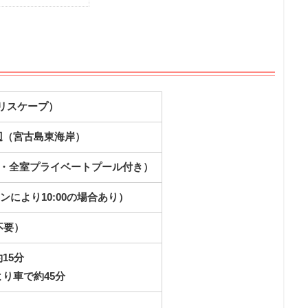
ザ・リスケープ）
辺（宮古島東海岸）
プ・全室プライベートプール付き）
0（プランにより10:00の場合あり）
不要）
15分
り車で約45分