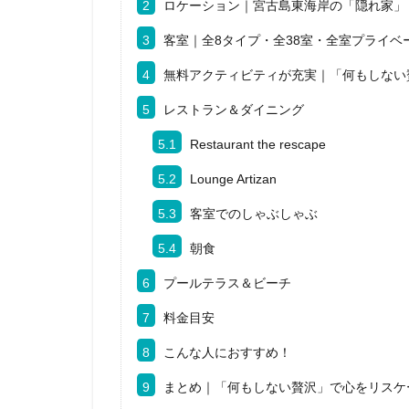
2
ロケーション｜宮古島東海岸の「隠れ家」
3
客室｜全8タイプ・全38室・全室プライベ
4
無料アクティビティが充実｜「何もしない
5
レストラン＆ダイニング
5.1
Restaurant the rescape
5.2
Lounge Artizan
5.3
客室でのしゃぶしゃぶ
5.4
朝食
6
プールテラス＆ビーチ
7
料金目安
8
こんな人におすすめ！
9
まとめ｜「何もしない贅沢」で心をリスケ